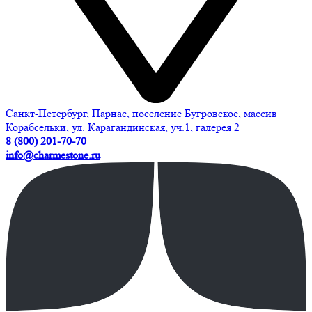
Санкт-Петербург, Парнас, поселение Бугровское, массив
Корабсельки, ул. Карагандинская, уч.1, галерея 2
8 (800) 201-70-70
info@charmestone.ru