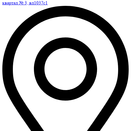
квартал № 3, вл1037с1