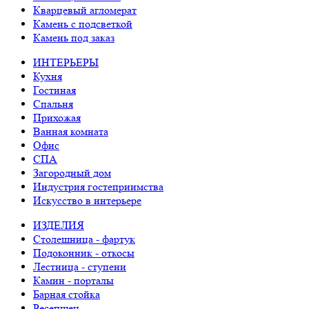
Кварцевый агломерат
Камень с подсветкой
Камень под заказ
ИНТЕРЬЕРЫ
Кухня
Гостиная
Спальня
Прихожая
Ванная комната
Офис
СПА
Загородный дом
Индустрия гостеприимства
Искусство в интерьере
ИЗДЕЛИЯ
Столешница - фартук
Подоконник - откосы
Лестница - ступени
Камин - порталы
Барная стойка
Ресепшен