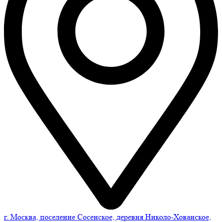
г. Москва, поселение Сосенское, деревня Николо-Хованское,