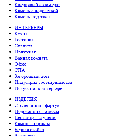
Кварцевый агломерат
Камень с подсветкой
Камень под заказ
ИНТЕРЬЕРЫ
Кухня
Гостиная
Спальня
Прихожая
Ванная комната
Офис
СПА
Загородный дом
Индустрия гостеприимства
Искусство в интерьере
ИЗДЕЛИЯ
Столешница - фартук
Подоконник - откосы
Лестница - ступени
Камин - порталы
Барная стойка
Ресепшен