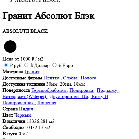
ABSOLUTE BLACK
Гранит Абсолют Блэк
ABSOLUTE BLACK
Цена от
1000
₽
/ м2
₽
руб
$
Доллар
€
Евро
Материал
Гранит
Доступные формы
Плитка
,
Слэбы
,
Полоса
Доступная толщина
30мм, 20мм, 18мм
Поверхность
Термообработка
,
Полировка
,
Под кожу
,
Вотерджет (Waterjet)
,
Двусторонняя: Под Кожу И
Полированная
,
Лощеная
Страна
Индия
Цвет
Черный
В наличии
13326.281 м2
Свободно
10432.17 м2
В пути
0 м2