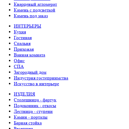
Кварцевый агломерат
Камень с подсветкой
Камень под заказ
ИНТЕРЬЕРЫ
Кухня
Гостиная
Спальня
Прихожая
Ванная комната
Офис
СПА
Загородный дом
Индустрия гостеприимства
Искусство в интерьере
ИЗДЕЛИЯ
Столешница - фартук
Подоконник - откосы
Лестница - ступени
Камин - порталы
Барная стойка
Ресепшен