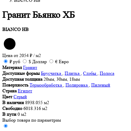
BIANCO HB
Гранит Бьянко ХБ
BIANCO HB
Цена от
2054
₽
/ м2
₽
руб
$
Доллар
€
Евро
Материал
Гранит
Доступные формы
Брусчатка
,
Плитка
,
Слэбы
,
Полоса
Доступная толщина
20мм, 30мм, 18мм
Поверхность
Термообработка
,
Полировка
,
Пиленый
Страна
Египет
Цвет
Серый
В наличии
8938.055 м2
Свободно
6018.316 м2
В пути
0 м2
Выбор товара по параметрам