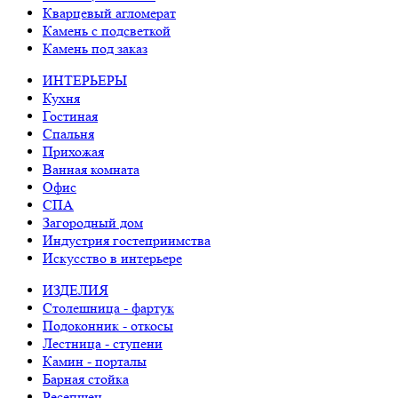
Кварцевый агломерат
Камень с подсветкой
Камень под заказ
ИНТЕРЬЕРЫ
Кухня
Гостиная
Спальня
Прихожая
Ванная комната
Офис
СПА
Загородный дом
Индустрия гостеприимства
Искусство в интерьере
ИЗДЕЛИЯ
Столешница - фартук
Подоконник - откосы
Лестница - ступени
Камин - порталы
Барная стойка
Ресепшен