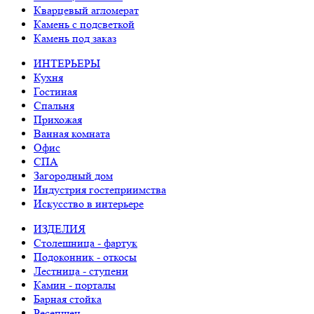
Кварцевый агломерат
Камень с подсветкой
Камень под заказ
ИНТЕРЬЕРЫ
Кухня
Гостиная
Спальня
Прихожая
Ванная комната
Офис
СПА
Загородный дом
Индустрия гостеприимства
Искусство в интерьере
ИЗДЕЛИЯ
Столешница - фартук
Подоконник - откосы
Лестница - ступени
Камин - порталы
Барная стойка
Ресепшен