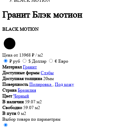
BLACK MOTION
Гранит Блэк мотион
BLACK MOTION
Цена от
13968
₽
/ м2
₽
руб
$
Доллар
€
Евро
Материал
Гранит
Доступные формы
Слэбы
Доступная толщина
20мм
Поверхность
Полировка
,
Под кожу
Страна
Бразилия
Цвет
Черный
В наличии
59.07 м2
Свободно
59.07 м2
В пути
0 м2
Выбор товара по параметрам