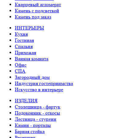
Кварцевый агломерат
Камень с подсветкой
Камень под заказ
ИНТЕРЬЕРЫ
Кухня
Гостиная
Спальня
Прихожая
Ванная комната
Офис
СПА
Загородный дом
Индустрия гостеприимства
Искусство в интерьере
ИЗДЕЛИЯ
Столешница - фартук
Подоконник - откосы
Лестница - ступени
Камин - порталы
Барная стойка
Ресепшен