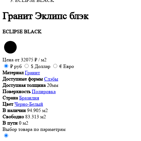
ECLIPSE BLACK
Гранит Эклипс блэк
ECLIPSE BLACK
Цена от
32075
₽
/ м2
₽
руб
$
Доллар
€
Евро
Материал
Гранит
Доступные формы
Слэбы
Доступная толщина
20мм
Поверхность
Полировка
Страна
Бразилия
Цвет
Черно-Белый
В наличии
94.905 м2
Свободно
83.313 м2
В пути
0 м2
Выбор товара по параметрам