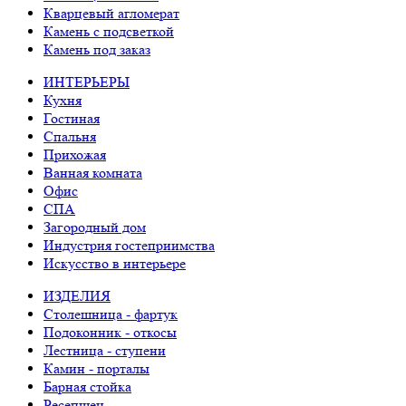
Кварцевый агломерат
Камень с подсветкой
Камень под заказ
ИНТЕРЬЕРЫ
Кухня
Гостиная
Спальня
Прихожая
Ванная комната
Офис
СПА
Загородный дом
Индустрия гостеприимства
Искусство в интерьере
ИЗДЕЛИЯ
Столешница - фартук
Подоконник - откосы
Лестница - ступени
Камин - порталы
Барная стойка
Ресепшен