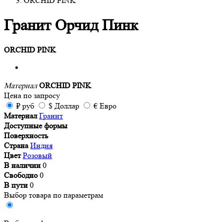
ORCHID PINK
Гранит Орчид Пинк
ORCHID PINK
Материал
ORCHID PINK
Цена
по запросу
₽
руб
$
Доллар
€
Евро
Материал
Гранит
Доступные формы
Поверхность
Страна
Индия
Цвет
Розовый
В наличии
0
Свободно
0
В пути
0
Выбор товара по параметрам