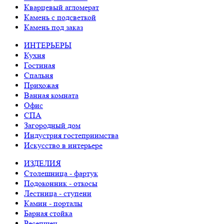
Кварцевый агломерат
Камень с подсветкой
Камень под заказ
ИНТЕРЬЕРЫ
Кухня
Гостиная
Спальня
Прихожая
Ванная комната
Офис
СПА
Загородный дом
Индустрия гостеприимства
Искусство в интерьере
ИЗДЕЛИЯ
Столешница - фартук
Подоконник - откосы
Лестница - ступени
Камин - порталы
Барная стойка
Ресепшен