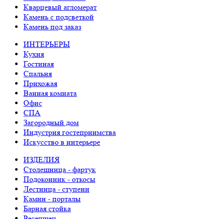
Кварцевый агломерат
Камень с подсветкой
Камень под заказ
ИНТЕРЬЕРЫ
Кухня
Гостиная
Спальня
Прихожая
Ванная комната
Офис
СПА
Загородный дом
Индустрия гостеприимства
Искусство в интерьере
ИЗДЕЛИЯ
Столешница - фартук
Подоконник - откосы
Лестница - ступени
Камин - порталы
Барная стойка
Ресепшен