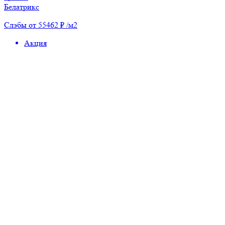
Белатрикс
Слэбы от 55462 ₽ /м2
Акция