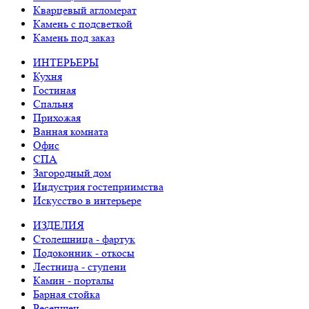
Кварцевый агломерат
Камень с подсветкой
Камень под заказ
ИНТЕРЬЕРЫ
Кухня
Гостиная
Спальня
Прихожая
Ванная комната
Офис
СПА
Загородный дом
Индустрия гостеприимства
Искусство в интерьере
ИЗДЕЛИЯ
Столешница - фартук
Подоконник - откосы
Лестница - ступени
Камин - порталы
Барная стойка
Ресепшен