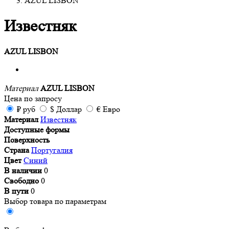
AZUL LISBON
Известняк
AZUL LISBON
Материал
AZUL LISBON
Цена
по запросу
₽
руб
$
Доллар
€
Евро
Материал
Известняк
Доступные формы
Поверхность
Страна
Португалия
Цвет
Синий
В наличии
0
Свободно
0
В пути
0
Выбор товара по параметрам