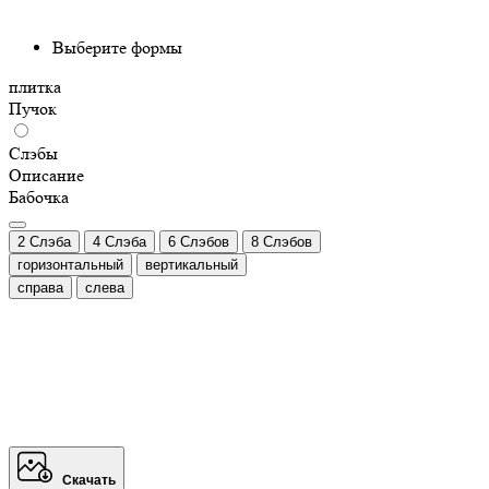
Выберите формы
плитка
Пучок
Слэбы
Описание
Бабочка
2 Слэба
4 Слэба
6 Слэбов
8 Слэбов
горизонтальный
вертикальный
справа
слева
Скачать