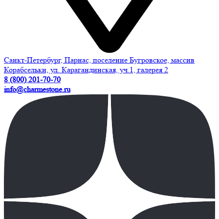
Санкт-Петербург, Парнас, поселение Бугровское, массив
Корабсельки, ул. Карагандинская, уч.1, галерея 2
8 (800) 201-70-70
info@charmestone.ru