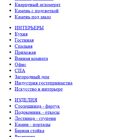
Кварцевый агломерат
Камень с подсветкой
Камень под заказ
ИНТЕРЬЕРЫ
Кухня
Гостиная
Спальня
Прихожая
Ванная комната
Офис
СПА
Загородный дом
Индустрия гостеприимства
Искусство в интерьере
ИЗДЕЛИЯ
Столешница - фартук
Подоконник - откосы
Лестница - ступени
Камин - порталы
Барная стойка
Ресепшен