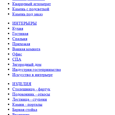
Кварцевый агломерат
Камень с подсветкой
Камень под заказ
ИНТЕРЬЕРЫ
Кухня
Гостиная
Спальня
Прихожая
Ванная комната
Офис
СПА
Загородный дом
Индустрия гостеприимства
Искусство в интерьере
ИЗДЕЛИЯ
Столешница - фартук
Подоконник - откосы
Лестница - ступени
Камин - порталы
Барная стойка
Ресепшен