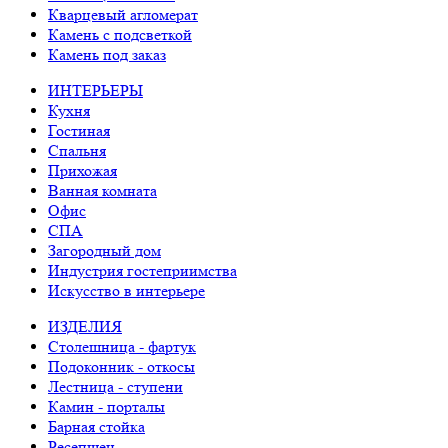
Кварцевый агломерат
Камень с подсветкой
Камень под заказ
ИНТЕРЬЕРЫ
Кухня
Гостиная
Спальня
Прихожая
Ванная комната
Офис
СПА
Загородный дом
Индустрия гостеприимства
Искусство в интерьере
ИЗДЕЛИЯ
Столешница - фартук
Подоконник - откосы
Лестница - ступени
Камин - порталы
Барная стойка
Ресепшен