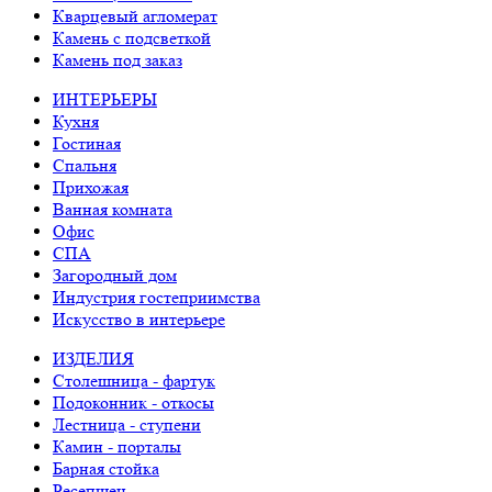
Кварцевый агломерат
Камень с подсветкой
Камень под заказ
ИНТЕРЬЕРЫ
Кухня
Гостиная
Спальня
Прихожая
Ванная комната
Офис
СПА
Загородный дом
Индустрия гостеприимства
Искусство в интерьере
ИЗДЕЛИЯ
Столешница - фартук
Подоконник - откосы
Лестница - ступени
Камин - порталы
Барная стойка
Ресепшен