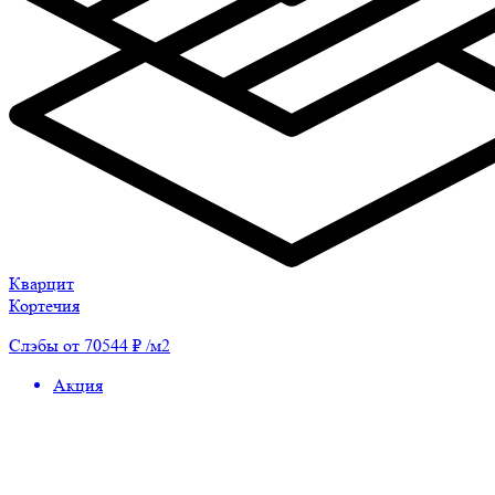
Кварцит
Кортечия
Слэбы от 70544 ₽ /м2
Акция