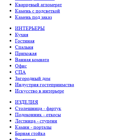
Кварцевый агломерат
Камень с подсветкой
Камень под заказ
ИНТЕРЬЕРЫ
Кухня
Гостиная
Спальня
Прихожая
Ванная комната
Офис
СПА
Загородный дом
Индустрия гостеприимства
Искусство в интерьере
ИЗДЕЛИЯ
Столешница - фартук
Подоконник - откосы
Лестница - ступени
Камин - порталы
Барная стойка
Ресепшен