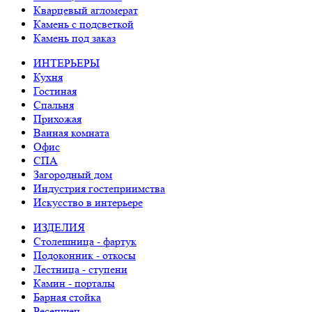
Кварцевый агломерат
Камень с подсветкой
Камень под заказ
ИНТЕРЬЕРЫ
Кухня
Гостиная
Спальня
Прихожая
Ванная комната
Офис
СПА
Загородный дом
Индустрия гостеприимства
Искусство в интерьере
ИЗДЕЛИЯ
Столешница - фартук
Подоконник - откосы
Лестница - ступени
Камин - порталы
Барная стойка
Ресепшен