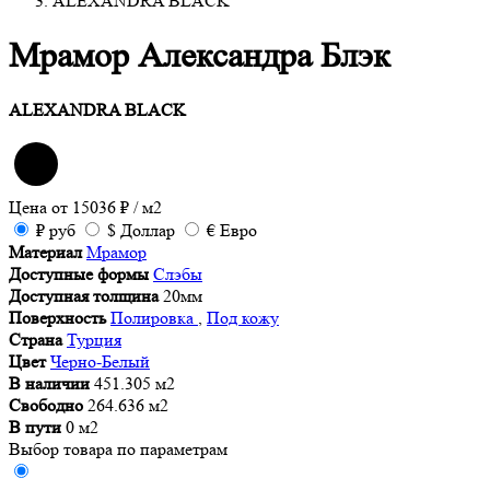
ALEXANDRA BLACK
Мрамор Александра Блэк
ALEXANDRA BLACK
Цена от
15036
₽
/ м2
₽
руб
$
Доллар
€
Евро
Материал
Мрамор
Доступные формы
Слэбы
Доступная толщина
20мм
Поверхность
Полировка
,
Под кожу
Страна
Турция
Цвет
Черно-Белый
В наличии
451.305 м2
Свободно
264.636 м2
В пути
0 м2
Выбор товара по параметрам