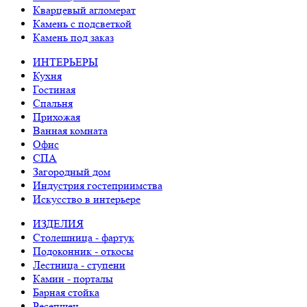
Кварцевый агломерат
Камень с подсветкой
Камень под заказ
ИНТЕРЬЕРЫ
Кухня
Гостиная
Спальня
Прихожая
Ванная комната
Офис
СПА
Загородный дом
Индустрия гостеприимства
Искусство в интерьере
ИЗДЕЛИЯ
Столешница - фартук
Подоконник - откосы
Лестница - ступени
Камин - порталы
Барная стойка
Ресепшен