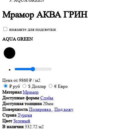
AQUA GREEN
Мрамор АКВА ГРИН
нажмите для подсветки
AQUA GREEN
Цена от
9860
₽
/ м2
₽
руб
$
Доллар
€
Евро
Материал
Мрамор
Доступные формы
Слэбы
Доступная толщина
20мм
Поверхность
Полировка
,
Под кожу
Страна
Турция
Цвет
Зеленый
В наличии
332.72 м2