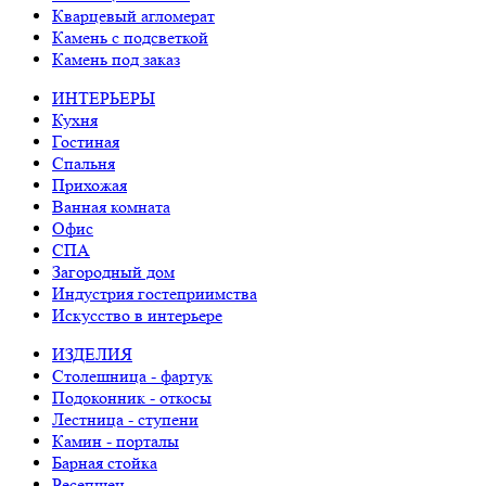
Кварцевый агломерат
Камень с подсветкой
Камень под заказ
ИНТЕРЬЕРЫ
Кухня
Гостиная
Спальня
Прихожая
Ванная комната
Офис
СПА
Загородный дом
Индустрия гостеприимства
Искусство в интерьере
ИЗДЕЛИЯ
Столешница - фартук
Подоконник - откосы
Лестница - ступени
Камин - порталы
Барная стойка
Ресепшен