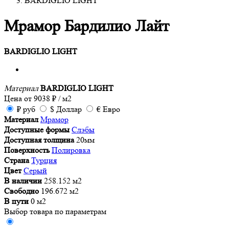
BARDIGLIO LIGHT
Мрамор Бардилио Лайт
BARDIGLIO LIGHT
Материал
BARDIGLIO LIGHT
Цена от
9038
₽
/ м2
₽
руб
$
Доллар
€
Евро
Материал
Мрамор
Доступные формы
Слэбы
Доступная толщина
20мм
Поверхность
Полировка
Страна
Турция
Цвет
Серый
В наличии
258.152 м2
Свободно
196.672 м2
В пути
0 м2
Выбор товара по параметрам