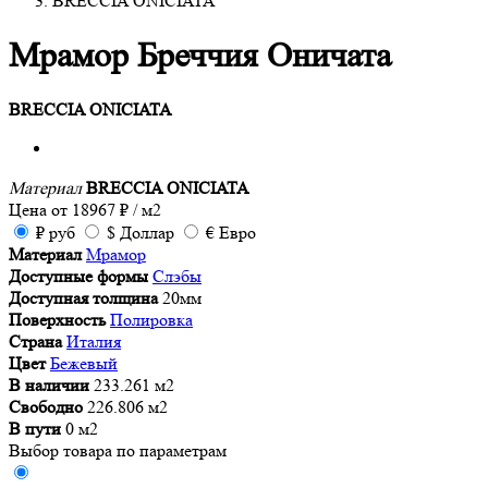
BRECCIA ONICIATA
Мрамор Бреччия Оничата
BRECCIA ONICIATA
Материал
BRECCIA ONICIATA
Цена от
18967
₽
/ м2
₽
руб
$
Доллар
€
Евро
Материал
Мрамор
Доступные формы
Слэбы
Доступная толщина
20мм
Поверхность
Полировка
Страна
Италия
Цвет
Бежевый
В наличии
233.261 м2
Свободно
226.806 м2
В пути
0 м2
Выбор товара по параметрам