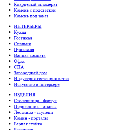
Кварцевый агломерат
Камень с подсветкой
Камень под заказ
ИНТЕРЬЕРЫ
Кухня
Гостиная
Спальня
Прихожая
Ванная комната
Офис
СПА
Загородный дом
Индустрия гостеприимства
Искусство в интерьере
ИЗДЕЛИЯ
Столешница - фартук
Подоконник - откосы
Лестница - ступени
Камин - порталы
Барная стойка
Ресепшен