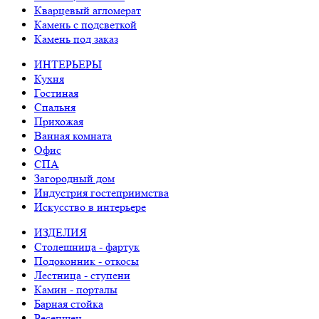
Кварцевый агломерат
Камень с подсветкой
Камень под заказ
ИНТЕРЬЕРЫ
Кухня
Гостиная
Спальня
Прихожая
Ванная комната
Офис
СПА
Загородный дом
Индустрия гостеприимства
Искусство в интерьере
ИЗДЕЛИЯ
Столешница - фартук
Подоконник - откосы
Лестница - ступени
Камин - порталы
Барная стойка
Ресепшен