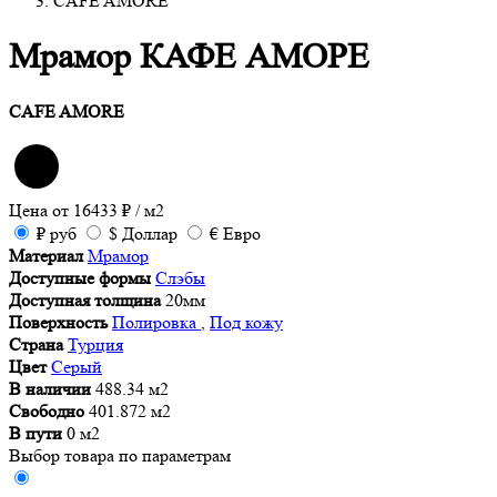
CAFE AMORE
Мрамор КАФЕ АМОРЕ
CAFE AMORE
Цена от
16433
₽
/ м2
₽
руб
$
Доллар
€
Евро
Материал
Мрамор
Доступные формы
Слэбы
Доступная толщина
20мм
Поверхность
Полировка
,
Под кожу
Страна
Турция
Цвет
Серый
В наличии
488.34 м2
Свободно
401.872 м2
В пути
0 м2
Выбор товара по параметрам