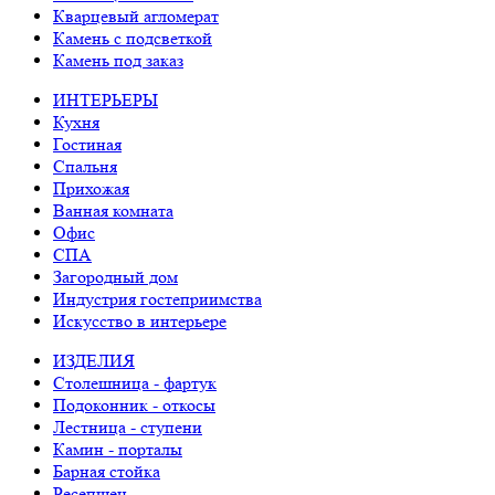
Кварцевый агломерат
Камень с подсветкой
Камень под заказ
ИНТЕРЬЕРЫ
Кухня
Гостиная
Спальня
Прихожая
Ванная комната
Офис
СПА
Загородный дом
Индустрия гостеприимства
Искусство в интерьере
ИЗДЕЛИЯ
Столешница - фартук
Подоконник - откосы
Лестница - ступени
Камин - порталы
Барная стойка
Ресепшен