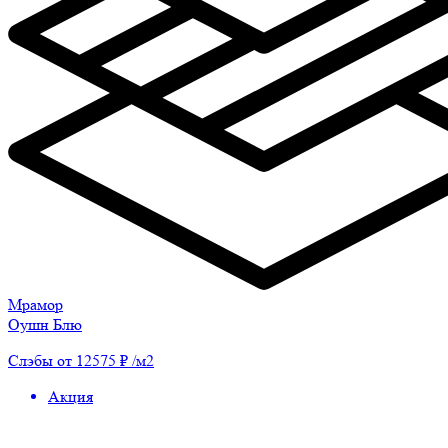
Мрамор
Оушн Блю
Слэбы от 12575 ₽ /м2
Акция