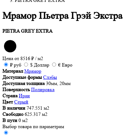
PIETRA GREY EXTRA
Мрамор Пьетра Грэй Экстра
PIETRA GREY EXTRA
Цена от
8516
₽
/ м2
₽
руб
$
Доллар
€
Евро
Материал
Мрамор
Доступные формы
Слэбы
Доступная толщина
30мм, 20мм
Поверхность
Полировка
Страна
Иран
Цвет
Серый
В наличии
747.551 м2
Свободно
625.317 м2
В пути
0 м2
Выбор товара по параметрам