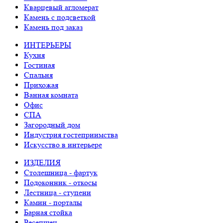
Кварцевый агломерат
Камень с подсветкой
Камень под заказ
ИНТЕРЬЕРЫ
Кухня
Гостиная
Спальня
Прихожая
Ванная комната
Офис
СПА
Загородный дом
Индустрия гостеприимства
Искусство в интерьере
ИЗДЕЛИЯ
Столешница - фартук
Подоконник - откосы
Лестница - ступени
Камин - порталы
Барная стойка
Ресепшен