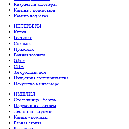
Кварцевый агломерат
Камень с подсветкой
Камень под заказ
ИНТЕРЬЕРЫ
Кухня
Гостиная
Спальня
Прихожая
Ванная комната
Офис
СПА
Загородный дом
Индустрия гостеприимства
Искусство в интерьере
ИЗДЕЛИЯ
Столешница - фартук
Подоконник - откосы
Лестница - ступени
Камин - порталы
Барная стойка
Ресепшен