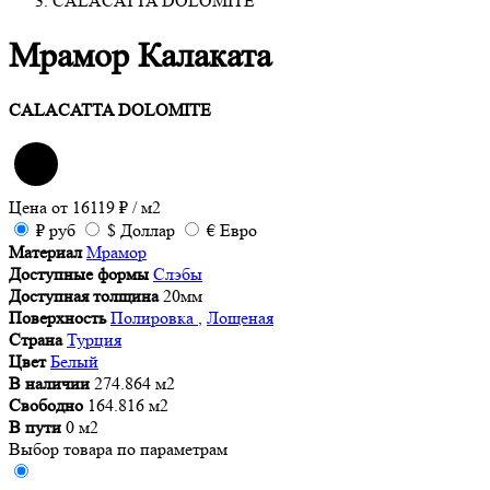
CALACATTA DOLOMITE
Мрамор Калаката
CALACATTA DOLOMITE
Цена от
16119
₽
/ м2
₽
руб
$
Доллар
€
Евро
Материал
Мрамор
Доступные формы
Слэбы
Доступная толщина
20мм
Поверхность
Полировка
,
Лощеная
Страна
Турция
Цвет
Белый
В наличии
274.864 м2
Свободно
164.816 м2
В пути
0 м2
Выбор товара по параметрам