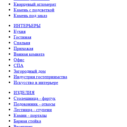
Кварцевый агломерат
Камень с подсветкой
Камень под заказ
ИНТЕРЬЕРЫ
Кухня
Гостиная
Спальня
Прихожая
Ванная комната
Офис
СПА
Загородный дом
Индустрия гостеприимства
Искусство в интерьере
ИЗДЕЛИЯ
Столешница - фартук
Подоконник - откосы
Лестница - ступени
Камин - порталы
Барная стойка
Ресепшен