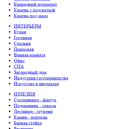
Кварцевый агломерат
Камень с подсветкой
Камень под заказ
ИНТЕРЬЕРЫ
Кухня
Гостиная
Спальня
Прихожая
Ванная комната
Офис
СПА
Загородный дом
Индустрия гостеприимства
Искусство в интерьере
ИЗДЕЛИЯ
Столешница - фартук
Подоконник - откосы
Лестница - ступени
Камин - порталы
Барная стойка
Ресепшен