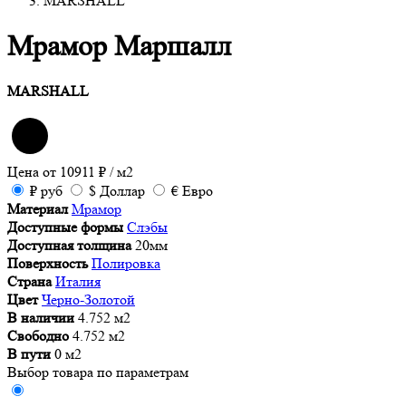
MARSHALL
Мрамор Маршалл
MARSHALL
Цена от
10911
₽
/ м2
₽
руб
$
Доллар
€
Евро
Материал
Мрамор
Доступные формы
Слэбы
Доступная толщина
20мм
Поверхность
Полировка
Страна
Италия
Цвет
Черно-Золотой
В наличии
4.752 м2
Свободно
4.752 м2
В пути
0 м2
Выбор товара по параметрам