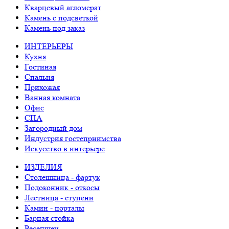
Кварцевый агломерат
Камень с подсветкой
Камень под заказ
ИНТЕРЬЕРЫ
Кухня
Гостиная
Спальня
Прихожая
Ванная комната
Офис
СПА
Загородный дом
Индустрия гостеприимства
Искусство в интерьере
ИЗДЕЛИЯ
Столешница - фартук
Подоконник - откосы
Лестница - ступени
Камин - порталы
Барная стойка
Ресепшен