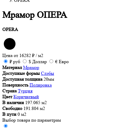
OPERA
Мрамор ОПЕРА
OPERA
Цена от
16282
₽
/ м2
₽
руб
$
Доллар
€
Евро
Материал
Мрамор
Доступные формы
Слэбы
Доступная толщина
20мм
Поверхность
Полировка
Страна
Турция
Цвет
Коричневый
В наличии
197.065 м2
Свободно
191.804 м2
В пути
0 м2
Выбор товара по параметрам