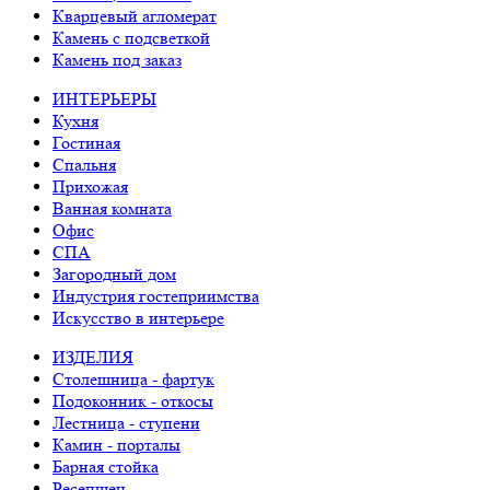
Кварцевый агломерат
Камень с подсветкой
Камень под заказ
ИНТЕРЬЕРЫ
Кухня
Гостиная
Спальня
Прихожая
Ванная комната
Офис
СПА
Загородный дом
Индустрия гостеприимства
Искусство в интерьере
ИЗДЕЛИЯ
Столешница - фартук
Подоконник - откосы
Лестница - ступени
Камин - порталы
Барная стойка
Ресепшен