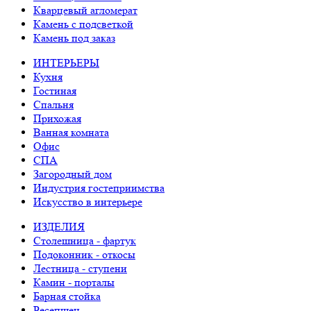
Кварцевый агломерат
Камень с подсветкой
Камень под заказ
ИНТЕРЬЕРЫ
Кухня
Гостиная
Спальня
Прихожая
Ванная комната
Офис
СПА
Загородный дом
Индустрия гостеприимства
Искусство в интерьере
ИЗДЕЛИЯ
Столешница - фартук
Подоконник - откосы
Лестница - ступени
Камин - порталы
Барная стойка
Ресепшен