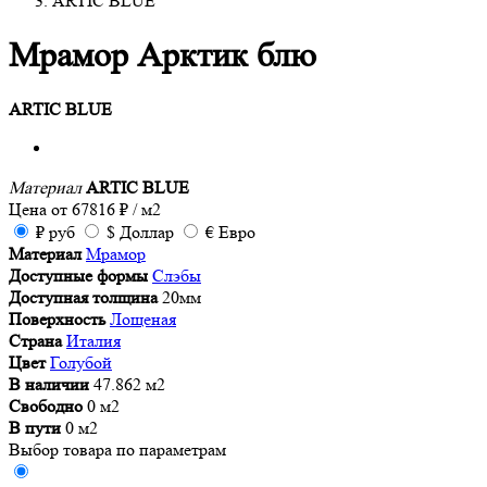
ARTIC BLUE
Мрамор Арктик блю
ARTIC BLUE
Материал
ARTIC BLUE
Цена от
67816
₽
/ м2
₽
руб
$
Доллар
€
Евро
Материал
Мрамор
Доступные формы
Слэбы
Доступная толщина
20мм
Поверхность
Лощеная
Страна
Италия
Цвет
Голубой
В наличии
47.862 м2
Свободно
0 м2
В пути
0 м2
Выбор товара по параметрам