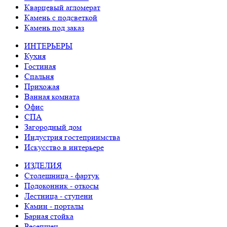
Кварцевый агломерат
Камень с подсветкой
Камень под заказ
ИНТЕРЬЕРЫ
Кухня
Гостиная
Спальня
Прихожая
Ванная комната
Офис
СПА
Загородный дом
Индустрия гостеприимства
Искусство в интерьере
ИЗДЕЛИЯ
Столешница - фартук
Подоконник - откосы
Лестница - ступени
Камин - порталы
Барная стойка
Ресепшен