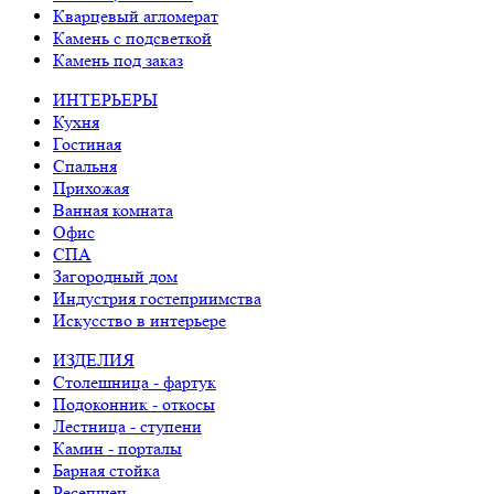
Кварцевый агломерат
Камень с подсветкой
Камень под заказ
ИНТЕРЬЕРЫ
Кухня
Гостиная
Спальня
Прихожая
Ванная комната
Офис
СПА
Загородный дом
Индустрия гостеприимства
Искусство в интерьере
ИЗДЕЛИЯ
Столешница - фартук
Подоконник - откосы
Лестница - ступени
Камин - порталы
Барная стойка
Ресепшен