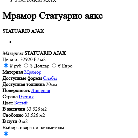
STATUARIO AJAX
Мрамор Статуарио аякс
STATUARIO AJAX
Материал
STATUARIO AJAX
Цена от
32920
₽
/ м2
₽
руб
$
Доллар
€
Евро
Материал
Мрамор
Доступные формы
Слэбы
Доступная толщина
20мм
Поверхность
Лощеная
Страна
Греция
Цвет
Белый
В наличии
33.526 м2
Свободно
33.526 м2
В пути
0 м2
Выбор товара по параметрам