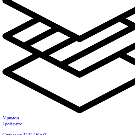
Мрамор
Грей рутс
Слэбы от 24422 ₽ /м2