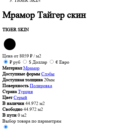
TIGER SKIN
Мрамор Тайгер скин
TIGER SKIN
Цена от
8059
₽
/ м2
₽
руб
$
Доллар
€
Евро
Материал
Мрамор
Доступные формы
Слэбы
Доступная толщина
20мм
Поверхность
Полировка
Страна
Турция
Цвет
Серый
В наличии
44.972 м2
Свободно
44.972 м2
В пути
0 м2
Выбор товара по параметрам