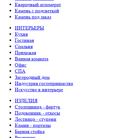
Кварцевый агломерат
Камень с подсветкой
Камень под заказ
ИНТЕРЬЕРЫ
Кухня
Гостиная
Спальня
Прихожая
Ванная комната
Офис
СПА
Загородный дом
Индустрия гостеприимства
Искусство в интерьере
ИЗДЕЛИЯ
Столешница - фартук
Подоконник - откосы
Лестница - ступени
Камин - порталы
Барная стойка
Ресепшен