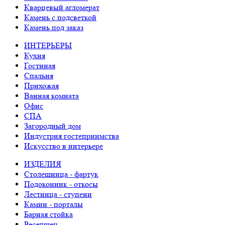
Кварцевый агломерат
Камень с подсветкой
Камень под заказ
ИНТЕРЬЕРЫ
Кухня
Гостиная
Спальня
Прихожая
Ванная комната
Офис
СПА
Загородный дом
Индустрия гостеприимства
Искусство в интерьере
ИЗДЕЛИЯ
Столешница - фартук
Подоконник - откосы
Лестница - ступени
Камин - порталы
Барная стойка
Ресепшен