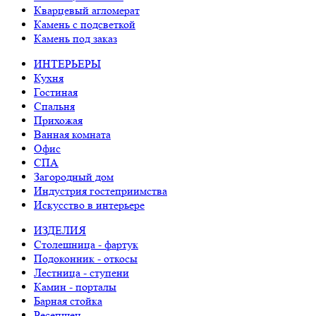
Кварцевый агломерат
Камень с подсветкой
Камень под заказ
ИНТЕРЬЕРЫ
Кухня
Гостиная
Спальня
Прихожая
Ванная комната
Офис
СПА
Загородный дом
Индустрия гостеприимства
Искусство в интерьере
ИЗДЕЛИЯ
Столешница - фартук
Подоконник - откосы
Лестница - ступени
Камин - порталы
Барная стойка
Ресепшен